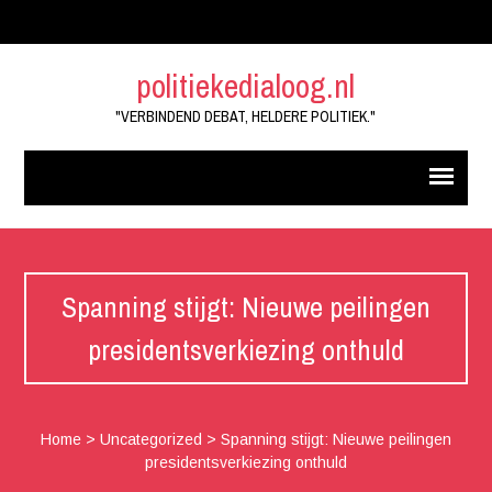
politiekedialoog.nl
"VERBINDEND DEBAT, HELDERE POLITIEK."
Spanning stijgt: Nieuwe peilingen
presidentsverkiezing onthuld
Home
>
Uncategorized
>
Spanning stijgt: Nieuwe peilingen
presidentsverkiezing onthuld