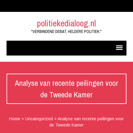
politiekedialoog.nl
"VERBINDEND DEBAT, HELDERE POLITIEK."
Analyse van recente peilingen voor
de Tweede Kamer
Home
>
Uncategorized
>
Analyse van recente peilingen voor
de Tweede Kamer