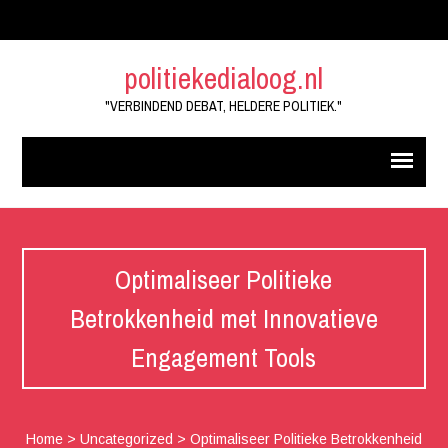
politiekedialoog.nl
"VERBINDEND DEBAT, HELDERE POLITIEK."
Optimaliseer Politieke
Betrokkenheid met Innovatieve
Engagement Tools
Home
>
Uncategorized
>
Optimaliseer Politieke Betrokkenheid