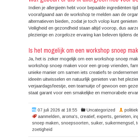
Indien je allergieën hebt voor bepaalde ingrediënten t
voorafgaand aan de workshop te melden aan de organi
alternatieven bieden, zodat je toch volop kunt geniete
Veiligheid en gezondheid staan altijd voorop, dus aarze
plezierige en zorgeloze ervaring kan beleven tijdens 
Is het mogelijk om een workshop snoep mak
Ja, het is zeker mogelijk om een workshop snoep make
workshop snoep maken voor een groep vrienden, familie
unieke manier om samen iets creatiefs te onderneme
ideeën uitwisselen en natuurlijk genieten van het plezi
verjaardagsfeestje, een teamuitje of gewoon een geze
staat garant voor een smakelijke en memorabele ervar
07 juli 2026 at 18:55
Uncategorized
politie
aanmelden
,
aroma's
,
creatief
,
experts
,
genieten
,
in
snoep maken
,
snoepsoorten
,
suiker
,
suikermengsel
,
zoetigheid