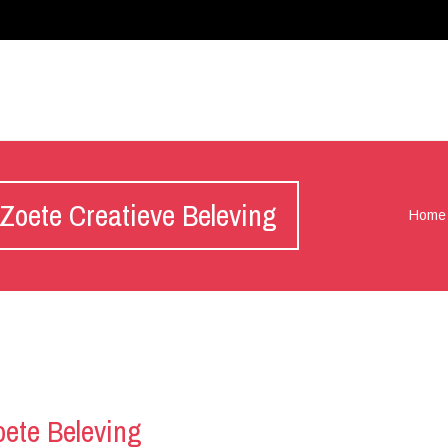
oete Creatieve Beleving
Home
ete Beleving