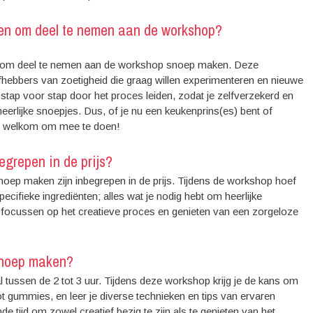
ken om deel te nemen aan de workshop?
ig om deel te nemen aan de workshop snoep maken. Deze
efhebbers van zoetigheid die graag willen experimenteren en nieuwe
 stap voor stap door het proces leiden, zodat je zelfverzekerd en
eerlijke snoepjes. Dus, of je nu een keukenprins(es) bent of
 is welkom om mee te doen!
egrepen in de prijs?
snoep maken zijn inbegrepen in de prijs. Tijdens de workshop hoef
cifieke ingrediënten; alles wat je nodig hebt om heerlijke
g focussen op het creatieve proces en genieten van een zorgeloze
snoep maken?
ussen de 2 tot 3 uur. Tijdens deze workshop krijg je de kans om
ot gummies, en leer je diverse technieken en tips van ervaren
tijd om zowel creatief bezig te zijn als te genieten van het