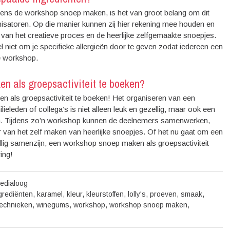
ijdens de workshop snoep maken, is het van groot belang om dit
satoren. Op die manier kunnen zij hier rekening mee houden en
n van het creatieve proces en de heerlijke zelfgemaakte snoepjes.
l niet om je specifieke allergieën door te geven zodat iedereen een
de workshop.
en als groepsactiviteit te boeken?
n als groepsactiviteit te boeken! Het organiseren van een
leden of collega’s is niet alleen leuk en gezellig, maar ook een
n. Tijdens zo’n workshop kunnen de deelnemers samenwerken,
er van het zelf maken van heerlijke snoepjes. Of het nu gaat om een
llig samenzijn, een workshop snoep maken als groepsactiviteit
ing!
kedialoog
grediënten
,
karamel
,
kleur
,
kleurstoffen
,
lolly's
,
proeven
,
smaak
,
technieken
,
winegums
,
workshop
,
workshop snoep maken
,