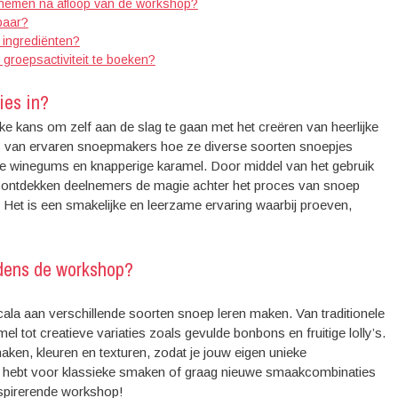
 nemen na afloop van de workshop?
baar?
 ingrediënten?
groepsactiviteit te boeken?
ies in?
 kans om zelf aan de slag te gaan met het creëren van heerlijke
s van ervaren snoepmakers hoe ze diverse soorten snoepjes
chte winegums en knapperige karamel. Door middel van het gebruik
en ontdekken deelnemers de magie achter het proces van snoep
n. Het is een smakelijke en leerzame ervaring waarbij proeven,
jdens de workshop?
la aan verschillende soorten snoep leren maken. Van traditionele
 tot creatieve variaties zoals gevulde bonbons en fruitige lolly’s.
aken, kleuren en texturen, zodat je jouw eigen unieke
ur hebt voor klassieke smaken of graag nieuwe smaakcombinaties
inspirerende workshop!