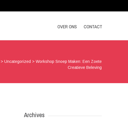
OVER ONS
CONTACT
>
Uncategorized
>
Workshop Snoep Maken: Een Zoete
Creatieve Beleving
Archives