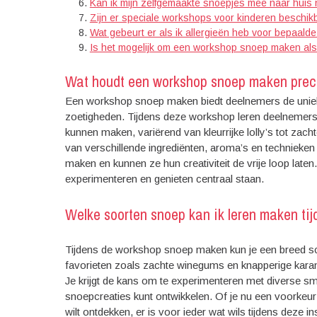
Kan ik mijn zelfgemaakte snoepjes mee naar huis
Zijn er speciale workshops voor kinderen beschik
Wat gebeurt er als ik allergieën heb voor bepaalde
Is het mogelijk om een workshop snoep maken als 
Wat houdt een workshop snoep maken prec
Een workshop snoep maken biedt deelnemers de unieke
zoetigheden. Tijdens deze workshop leren deelnemer
kunnen maken, variërend van kleurrijke lolly’s tot za
van verschillende ingrediënten, aroma’s en techniek
maken en kunnen ze hun creativiteit de vrije loop late
experimenteren en genieten centraal staan.
Welke soorten snoep kan ik leren maken ti
Tijdens de workshop snoep maken kun je een breed sca
favorieten zoals zachte winegums en knapperige karamel
Je krijgt de kans om te experimenteren met diverse sm
snoepcreaties kunt ontwikkelen. Of je nu een voorke
wilt ontdekken, er is voor ieder wat wils tijdens deze 