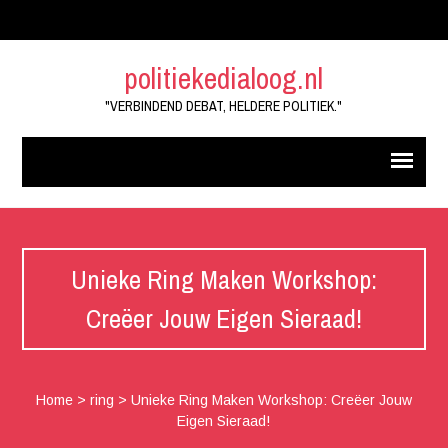
politiekedialoog.nl
"VERBINDEND DEBAT, HELDERE POLITIEK."
Unieke Ring Maken Workshop:
Creëer Jouw Eigen Sieraad!
Home
>
ring
>
Unieke Ring Maken Workshop: Creëer Jouw
Eigen Sieraad!