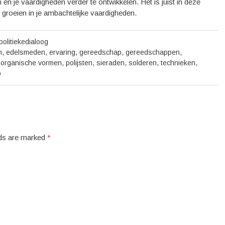
n je vaardigheden verder te ontwikkelen. Het is juist in deze
 groeien in je ambachtelijke vaardigheden.
politiekedialoog
n
,
edelsmeden
,
ervaring
,
gereedschap
,
gereedschappen
,
,
organische vormen
,
polijsten
,
sieraden
,
solderen
,
technieken
,
p
elds are marked
*