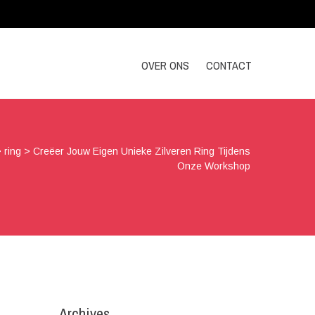
OVER ONS
CONTACT
>
ring
>
Creëer Jouw Eigen Unieke Zilveren Ring Tijdens
Onze Workshop
Archives