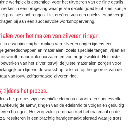
me werkplek is essentieel voor het uitvoeren van de fijne details
 werken in een omgeving waar je alle details goed kunt zien, kun je
met precisie aanbrengen. Het creëren van een uniek sieraad vergt
ng dragen bij aan een succesvolle workshopervaring.
ialen voor het maken van zilveren ringen.
 is essentieel bij het maken van zilveren ringen tijdens een
e gereedschappen en materialen, zoals speciale tangen, vijlen en
n mooi wordt, maar ook duurzaam en van hoge kwaliteit. Het juiste
ewerken van het zilver, terwijl de juiste materialen zorgen voor
belangrijk om tijdens de workshop te letten op het gebruik van de
ultaat van jouw zelfgemaakte zilveren ring.
 tijdens het proces.
tijdens het proces zijn essentiële elementen voor een succesvolle
nauwkeurig de aanwijzingen van de edelsmid te volgen en geduldig
tot leven brengen. Het zorgvuldig omgaan met het materiaal en de
al resulteren in een prachtig handgemaakt sieraad waar je trots