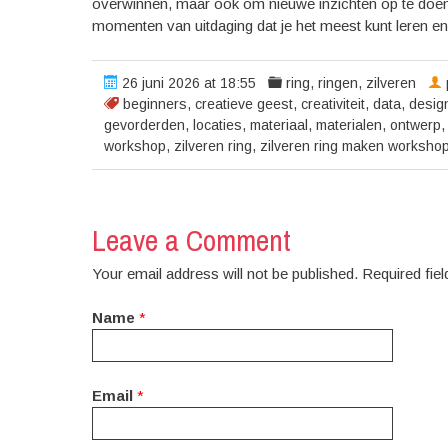
overwinnen, maar ook om nieuwe inzichten op te doen e
momenten van uitdaging dat je het meest kunt leren en
26 juni 2026 at 18:55
ring
,
ringen
,
zilveren
beginners
,
creatieve geest
,
creativiteit
,
data
,
desig
gevorderden
,
locaties
,
materiaal
,
materialen
,
ontwerp
workshop
,
zilveren ring
,
zilveren ring maken worksho
Leave a Comment
Your email address will not be published. Required fi
Name
*
Email
*