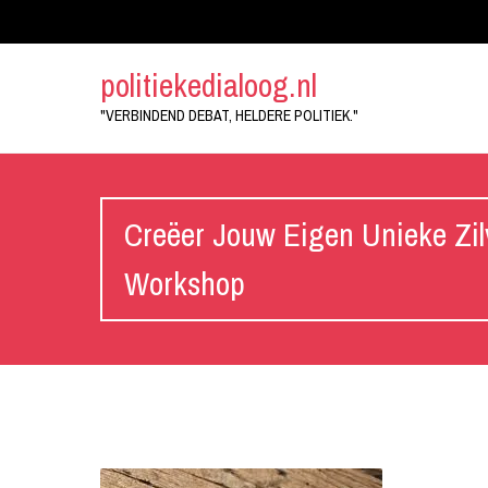
politiekedialoog.nl
"VERBINDEND DEBAT, HELDERE POLITIEK."
Creëer Jouw Eigen Unieke Zil
Workshop