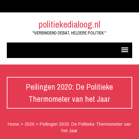
politiekedialoog.nl
"VERBINDEND DEBAT, HELDERE POLITIEK."
Peilingen 2020: De Politieke
Thermometer van het Jaar
Home
>
2020
>
Peilingen 2020: De Politieke Thermometer van
het Jaar