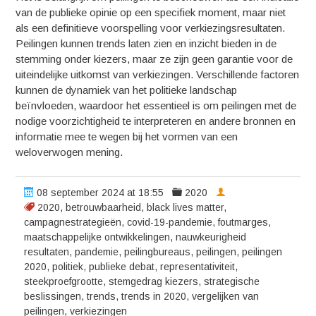
van de publieke opinie op een specifiek moment, maar niet
als een definitieve voorspelling voor verkiezingsresultaten.
Peilingen kunnen trends laten zien en inzicht bieden in de
stemming onder kiezers, maar ze zijn geen garantie voor de
uiteindelijke uitkomst van verkiezingen. Verschillende factoren
kunnen de dynamiek van het politieke landschap
beïnvloeden, waardoor het essentieel is om peilingen met de
nodige voorzichtigheid te interpreteren en andere bronnen en
informatie mee te wegen bij het vormen van een
weloverwogen mening.
08 september 2024 at 18:55
2020
2020
,
betrouwbaarheid
,
black lives matter
,
campagnestrategieën
,
covid-19-pandemie
,
foutmarges
,
maatschappelijke ontwikkelingen
,
nauwkeurigheid
resultaten
,
pandemie
,
peilingbureaus
,
peilingen
,
peilingen
2020
,
politiek
,
publieke debat
,
representativiteit
,
steekproefgrootte
,
stemgedrag kiezers
,
strategische
beslissingen
,
trends
,
trends in 2020
,
vergelijken van
peilingen
,
verkiezingen