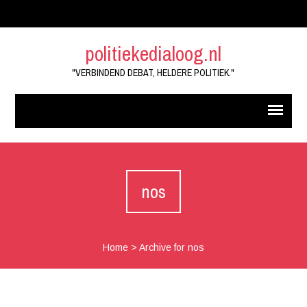
politiekedialoog.nl
"VERBINDEND DEBAT, HELDERE POLITIEK."
nos
Home
>
Archive for nos