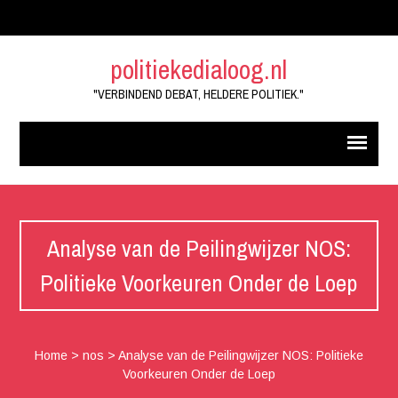
politiekedialoog.nl
"VERBINDEND DEBAT, HELDERE POLITIEK."
Analyse van de Peilingwijzer NOS:
Politieke Voorkeuren Onder de Loep
Home
>
nos
>
Analyse van de Peilingwijzer NOS: Politieke
Voorkeuren Onder de Loep