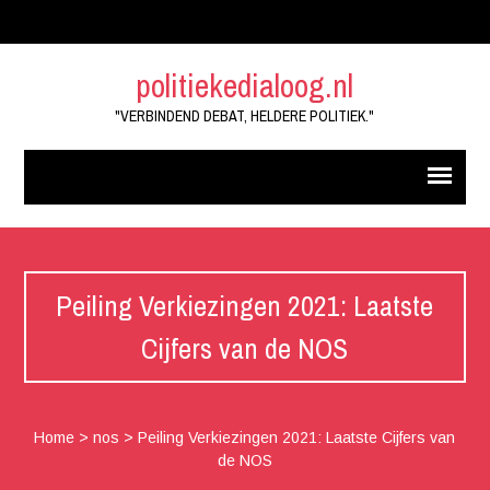
politiekedialoog.nl
"VERBINDEND DEBAT, HELDERE POLITIEK."
Peiling Verkiezingen 2021: Laatste
Cijfers van de NOS
Home
>
nos
>
Peiling Verkiezingen 2021: Laatste Cijfers van
de NOS