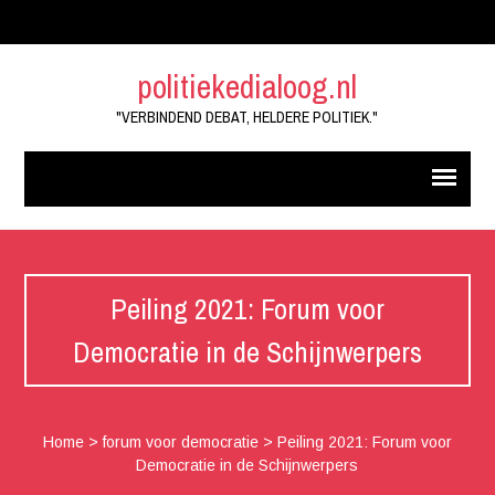
politiekedialoog.nl
"VERBINDEND DEBAT, HELDERE POLITIEK."
Peiling 2021: Forum voor
Democratie in de Schijnwerpers
Home
>
forum voor democratie
>
Peiling 2021: Forum voor
Democratie in de Schijnwerpers