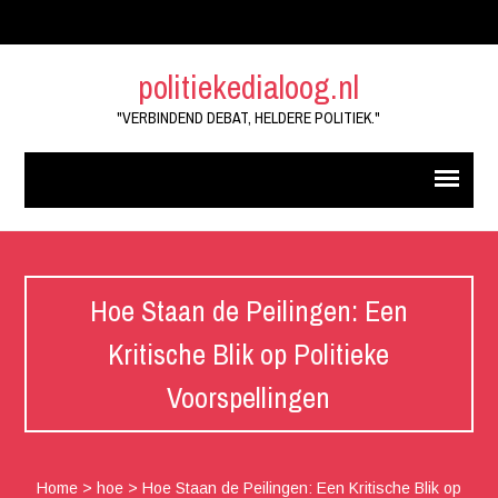
politiekedialoog.nl
"VERBINDEND DEBAT, HELDERE POLITIEK."
Hoe Staan de Peilingen: Een
Kritische Blik op Politieke
Voorspellingen
Home
>
hoe
>
Hoe Staan de Peilingen: Een Kritische Blik op