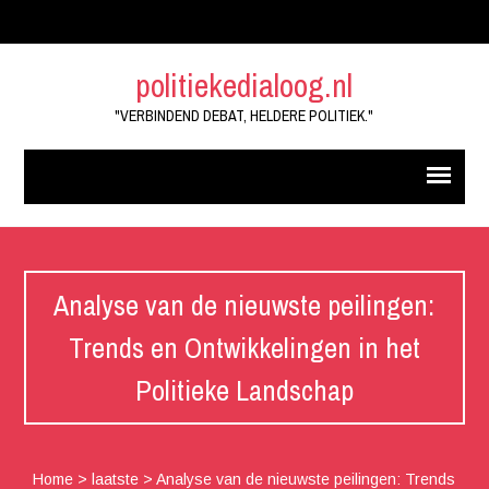
politiekedialoog.nl
"VERBINDEND DEBAT, HELDERE POLITIEK."
Analyse van de nieuwste peilingen:
Trends en Ontwikkelingen in het
Politieke Landschap
Home
>
laatste
>
Analyse van de nieuwste peilingen: Trends