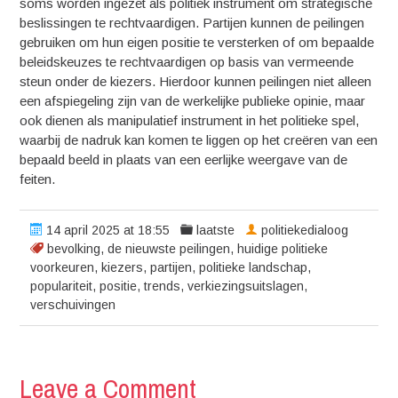
soms worden ingezet als politiek instrument om strategische
beslissingen te rechtvaardigen. Partijen kunnen de peilingen
gebruiken om hun eigen positie te versterken of om bepaalde
beleidskeuzes te rechtvaardigen op basis van vermeende
steun onder de kiezers. Hierdoor kunnen peilingen niet alleen
een afspiegeling zijn van de werkelijke publieke opinie, maar
ook dienen als manipulatief instrument in het politieke spel,
waarbij de nadruk kan komen te liggen op het creëren van een
bepaald beeld in plaats van een eerlijke weergave van de
feiten.
14 april 2025 at 18:55
laatste
politiekedialoog
bevolking
,
de nieuwste peilingen
,
huidige politieke
voorkeuren
,
kiezers
,
partijen
,
politieke landschap
,
populariteit
,
positie
,
trends
,
verkiezingsuitslagen
,
verschuivingen
Leave a Comment