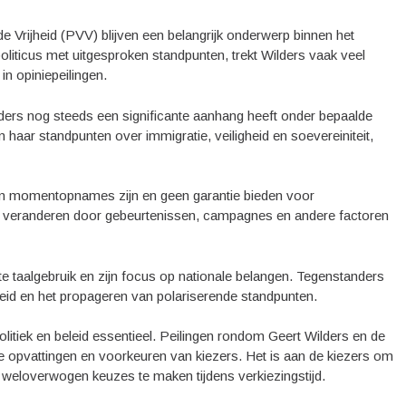
de Vrijheid (PVV) blijven een belangrijk onderwerp binnen het
oliticus met uitgesproken standpunten, trekt Wilders vaak veel
in opiniepeilingen.
lders nog steeds een significante aanhang heeft onder bepaalde
haar standpunten over immigratie, veiligheid en soevereiniteit,
ngen momentopnames zijn en geen garantie bieden voor
nel veranderen door gebeurtenissen, campagnes en andere factoren
te taalgebruik en zijn focus op nationale belangen. Tegenstanders
heid en het propageren van polariserende standpunten.
litiek en beleid essentieel. Peilingen rondom Geert Wilders en de
de opvattingen en voorkeuren van kiezers. Het is aan de kiezers om
n weloverwogen keuzes te maken tijdens verkiezingstijd.