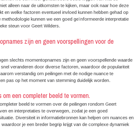
 niet alleen naar de uitkomsten te kijken, maar ook naar hoe deze
uikt en welke factoren eventueel invloed kunnen hebben gehad op
de methodologie kunnen we een goed geïnformeerde interpretatie
ieke steun voor Geert Wilders.
topnames zijn en geen voorspellingen voor de
eilingen slechts momentopnames zijn en geen voorspellende waarde
snel veranderen door diverse factoren, waardoor de populariteit
is daarom verstandig om peilingen met de nodige nuance te
aten pas op het moment van stemming duidelijk worden.
 om een completer beeld te vormen.
mpleter beeld te vormen over de peilingen rondom Geert
ven en interpretaties te overwegen, zodat je een goed
tuatie. Diversiteit in informatiebronnen kan helpen om nuances en
n, waardoor je een breder begrip krijgt van de complexe dynamiek