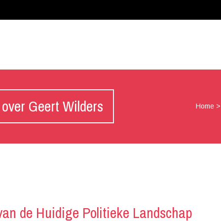
 over Geert Wilders
Home
van de Huidige Politieke Landschap