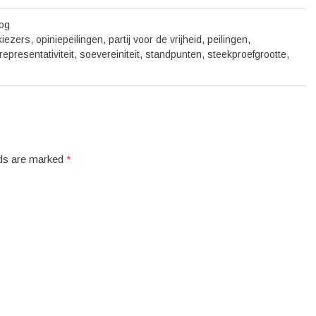
oog
kiezers
,
opiniepeilingen
,
partij voor de vrijheid
,
peilingen
,
representativiteit
,
soevereiniteit
,
standpunten
,
steekproefgrootte
,
elds are marked
*