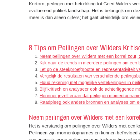
Kortom, peilingen met betrekking tot Geert Wilders 
evoluerend politiek landschap. Het is belangrijk om de
meer is dan alleen cijfers; het gaat uiteindelijk om v
8 Tips om Peilingen over Wilders Kritis
Neem peilingen over Wilders met een korrel zout,
Kijk naar de trends in meerdere peilingen om een b
Let op de steekproefgrootte en representativiteit v
Vergelijk de resultaten van verschillende peilings
Houd rekening met mogelijke vertekeningen in peil
Blijf kritisch en analyseer ook de achterliggende m
Herinner jezelf eraan dat peilingen momentopname
Raadpleeg ook andere bronnen en analyses om ee
Neem peilingen over Wilders met een korrel
Het is verstandig om peilingen over Wilders met een k
Peilingen zijn momentopnames en kunnen beïnvloed wor
een accurate voorspelling zijn van toekomstige gebeurt