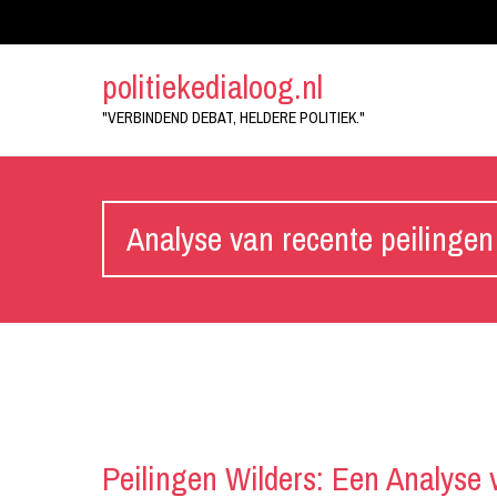
politiekedialoog.nl
"VERBINDEND DEBAT, HELDERE POLITIEK."
Analyse van recente peilingen
Peilingen Wilders: Een Analyse 