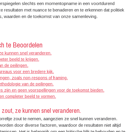
weerspiegelen slechts een momentopname in een voortdurend
ze resultaten met nuance te benaderen en te erkennen dat politiek
isies, waarden en de toekomst van onze samenleving.
ch te Beoordelen
 ze kunnen snel veranderen.
eter beeld te krijgen.
an de peilingen.
bureaus voor een bredere kijk.
ingen, zoals non-respons of framing.
ethodologie van de peilingen.
s zijn en geen voorspellingen voor de toekomst bieden.
n completer beeld te vormen.
 zout, ze kunnen snel veranderen.
orreltje zout te nemen, aangezien ze snel kunnen veranderen.
den door diverse factoren, waardoor de resultaten niet altijd
enissen. Het is belangrijk om een kritische blik te behouden en te