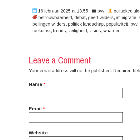
16 februari 2025 at 18:55
pvv
politiekedial
betrouwbaarheid
,
debat
,
geert wilders
,
immigratie
,
peilingen wilders
,
politiek landschap
,
populariteit
,
pvv
,
toekomst
,
trends
,
veiligheid
,
visies
,
waarden
Leave a Comment
Your email address will not be published. Required fi
Name
*
Email
*
Website