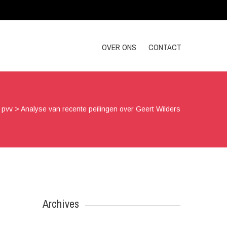
OVER ONS
CONTACT
>
pvv
>
Analyse van recente peilingen over Geert Wilders
Archives