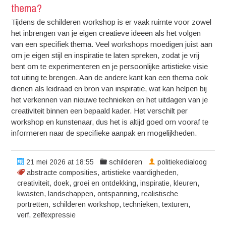
thema?
Tijdens de schilderen workshop is er vaak ruimte voor zowel
het inbrengen van je eigen creatieve ideeën als het volgen
van een specifiek thema. Veel workshops moedigen juist aan
om je eigen stijl en inspiratie te laten spreken, zodat je vrij
bent om te experimenteren en je persoonlijke artistieke visie
tot uiting te brengen. Aan de andere kant kan een thema ook
dienen als leidraad en bron van inspiratie, wat kan helpen bij
het verkennen van nieuwe technieken en het uitdagen van je
creativiteit binnen een bepaald kader. Het verschilt per
workshop en kunstenaar, dus het is altijd goed om vooraf te
informeren naar de specifieke aanpak en mogelijkheden.
21 mei 2026 at 18:55
schilderen
politiekedialoog
abstracte composities
,
artistieke vaardigheden
,
creativiteit
,
doek
,
groei en ontdekking
,
inspiratie
,
kleuren
,
kwasten
,
landschappen
,
ontspanning
,
realistische
portretten
,
schilderen workshop
,
technieken
,
texturen
,
verf
,
zelfexpressie