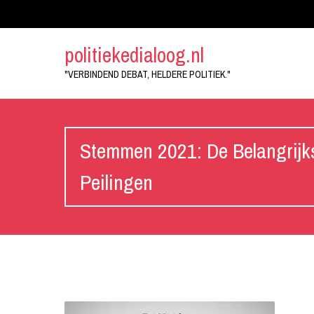
politiekedialoog.nl
"VERBINDEND DEBAT, HELDERE POLITIEK."
Stemmen 2021: De Belangrijks
Peilingen