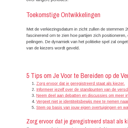
Toekomstige Ontwikkelingen
Met de verkiezingsdatum in zicht zullen de stemmen 2
fascinerend om te zien hoe partijen zich positionere
peilingen. De dynamiek van het politieke spel zal onge
van de kiezers wordt geveld.
5 Tips om Je Voor te Bereiden op de V
Zorg ervoor dat je geregistreerd staat als kiezer.
Informeer jezelf over de standpunten van de versch
Neem deel aan debatten en discussies om meer inzi
Vergeet niet je identiteitsbewijs mee te nemen na
Stem op basis van jouw eigen overtuigingen en w
Zorg ervoor dat je geregistreerd staat als k