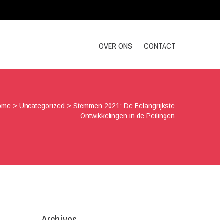
OVER ONS
CONTACT
ome
>
Uncategorized
>
Stemmen 2021: De Belangrijkste
Ontwikkelingen in de Peilingen
Archives