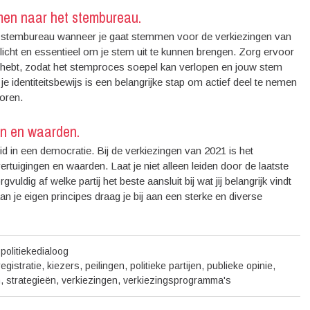
emen naar het stembureau.
het stembureau wanneer je gaat stemmen voor de verkiezingen van
plicht en essentieel om je stem uit te kunnen brengen. Zorg ervoor
 je hebt, zodat het stemproces soepel kan verlopen en jouw stem
 identiteitsbewijs is een belangrijke stap om actief deel te nemen
oren.
en en waarden.
d in een democratie. Bij de verkiezingen van 2021 is het
tuigingen en waarden. Laat je niet alleen leiden door de laatste
ldig af welke partij het beste aansluit bij wat jij belangrijk vindt
n je eigen principes draag je bij aan een sterke en diverse
politiekedialoog
egistratie
,
kiezers
,
peilingen
,
politieke partijen
,
publieke opinie
,
n
,
strategieën
,
verkiezingen
,
verkiezingsprogramma's