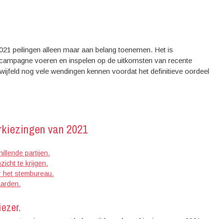
021 peilingen alleen maar aan belang toenemen. Het is
n, campagne voeren en inspelen op de uitkomsten van recente
twijfeld nog vele wendingen kennen voordat het definitieve oordeel
erkiezingen van 2021
illende partijen.
cht te krijgen.
ar het stembureau.
aarden.
iezer.