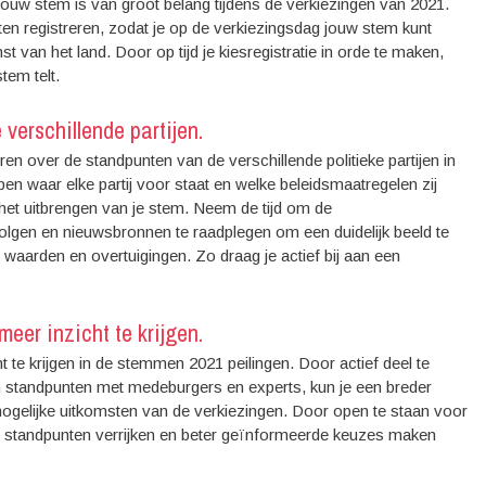
 jouw stem is van groot belang tijdens de verkiezingen van 2021.
aten registreren, zodat je op de verkiezingsdag jouw stem kunt
 van het land. Door op tijd je kiesregistratie in orde te maken,
tem telt.
 verschillende partijen.
en over de standpunten van de verschillende politieke partijen in
en waar elke partij voor staat en welke beleidsmaatregelen zij
et uitbrengen van je stem. Neem de tijd om de
lgen en nieuwsbronnen te raadplegen om een duidelijk beeld te
en waarden en overtuigingen. Zo draag je actief bij aan een
eer inzicht te krijgen.
te krijgen in de stemmen 2021 peilingen. Door actief deel te
n standpunten met medeburgers en experts, kun je een breder
 mogelijke uitkomsten van de verkiezingen. Door open te staan voor
n standpunten verrijken en beter geïnformeerde keuzes maken