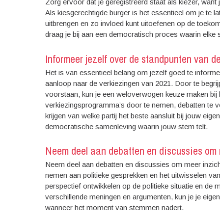
Zorg ervoor dat je geregistreerd staat als kiezer, want
Als kiesgerechtigde burger is het essentieel om je te l
uitbrengen en zo invloed kunt uitoefenen op de toekomst
draag je bij aan een democratisch proces waarin elke s
Informeer jezelf over de standpunten van de
Het is van essentieel belang om jezelf goed te informer
aanloop naar de verkiezingen van 2021. Door te begrijp
voorstaan, kun je een weloverwogen keuze maken bij h
verkiezingsprogramma’s door te nemen, debatten te vo
krijgen van welke partij het beste aansluit bij jouw eig
democratische samenleving waarin jouw stem telt.
Neem deel aan debatten en discussies om m
Neem deel aan debatten en discussies om meer inzicht 
nemen aan politieke gesprekken en het uitwisselen va
perspectief ontwikkelen op de politieke situatie en de
verschillende meningen en argumenten, kun je je eige
wanneer het moment van stemmen nadert.