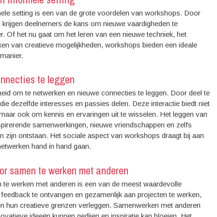
ele setting is een van de grote voordelen van workshops. Door
e, krijgen deelnemers de kans om nieuwe vaardigheden te
. Of het nu gaat om het leren van een nieuwe techniek, het
ken van creatieve mogelijkheden, workshops bieden een ideale
 manier.
nnecties te leggen
heid om te netwerken en nieuwe connecties te leggen. Door deel te
 dezelfde interesses en passies delen. Deze interactie biedt niet
maar ook om kennis en ervaringen uit te wisselen. Het leggen van
nspirerende samenwerkingen, nieuwe vriendschappen en zelfs
 zijn ontstaan. Het sociale aspect van workshops draagt bij aan
 netwerken hand in hand gaan.
door samen te werken met anderen
men te werken met anderen is een van de meest waardevolle
 feedback te ontvangen en gezamenlijk aan projecten te werken,
en hun creatieve grenzen verleggen. Samenwerken met anderen
atieve ideeën kunnen gedijen en inspiratie kan bloeien. Het