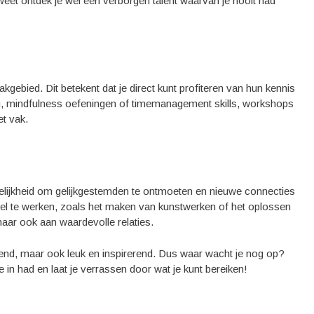
weet ontdek je wel een verborgen talent waarvan je nooit had
ebied. Dit betekent dat je direct kunt profiteren van hun kennis
ng, mindfulness oefeningen of timemanagement skills, workshops
et vak.
elijkheid om gelijkgestemden te ontmoeten en nieuwe connecties
l te werken, zoals het maken van kunstwerken of het oplossen
maar ook aan waardevolle relaties.
jkend, maar ook leuk en inspirerend. Dus waar wacht je nog op?
se in had en laat je verrassen door wat je kunt bereiken!