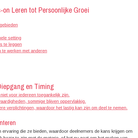
on Leren tot Persoonlijke Groei
akgebieden
ele setting
s te leggen
en te werken met anderen
Diepgang en Timing
iet voor iedereen toegankelijk zijn.
vaardigheden, sommige blijven oppervlakkig.
re verplichtingen, waardoor het lastig kan zijn om deel te nemen.
nteren
 ervaring die ze bieden, waardoor deelnemers de kans krijgen om
jk bezig te zijn met de materie, of het nu gaat om het maken van