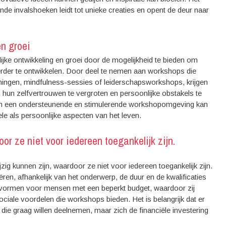
de invalshoeken leidt tot unieke creaties en opent de deur naar
en groei
jke ontwikkeling en groei door de mogelijkheid te bieden om
erder te ontwikkelen. Door deel te nemen aan workshops die
ainingen, mindfulness-sessies of leiderschapsworkshops, krijgen
 hun zelfvertrouwen te vergroten en persoonlijke obstakels te
i in een ondersteunende en stimulerende workshopomgeving kan
ele als persoonlijke aspecten van het leven.
r ze niet voor iedereen toegankelijk zijn.
g kunnen zijn, waardoor ze niet voor iedereen toegankelijk zijn.
n, afhankelijk van het onderwerp, de duur en de kwalificaties
 vormen voor mensen met een beperkt budget, waardoor zij
ociale voordelen die workshops bieden. Het is belangrijk dat er
 die graag willen deelnemen, maar zich de financiële investering