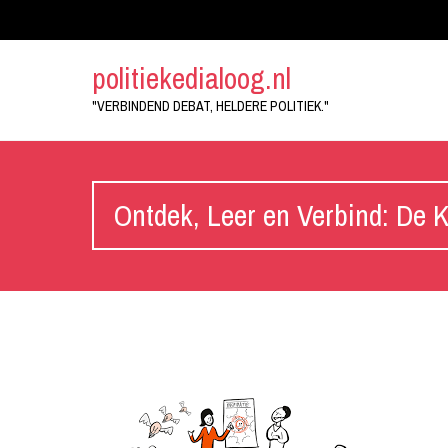
politiekedialoog.nl
"VERBINDEND DEBAT, HELDERE POLITIEK."
Ontdek, Leer en Verbind: De 