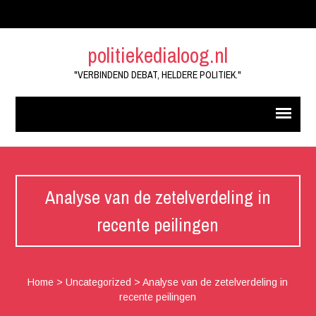
politiekedialoog.nl
"VERBINDEND DEBAT, HELDERE POLITIEK."
Analyse van de zetelverdeling in
recente peilingen
Home
>
Uncategorized
>
Analyse van de zetelverdeling in
recente peilingen